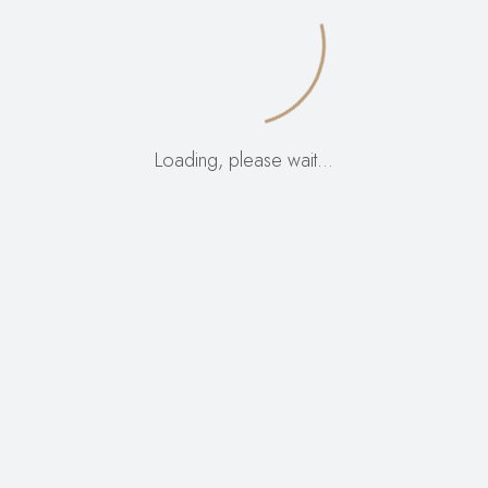
d! Delamo na nečem ne
kmalu!
Loading, please wait…