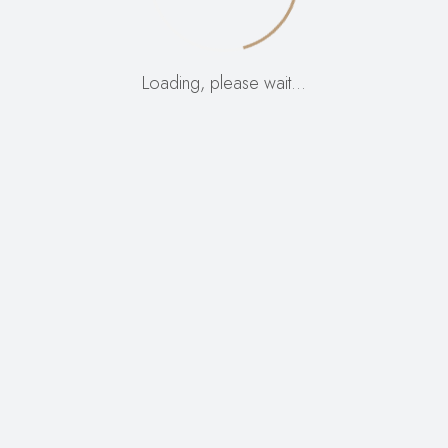
nečem neverjetnem
Loading, please wait…
– preverite kmalu!