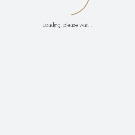
nečem neverjetnem
Loading, please wait…
– preverite kmalu!