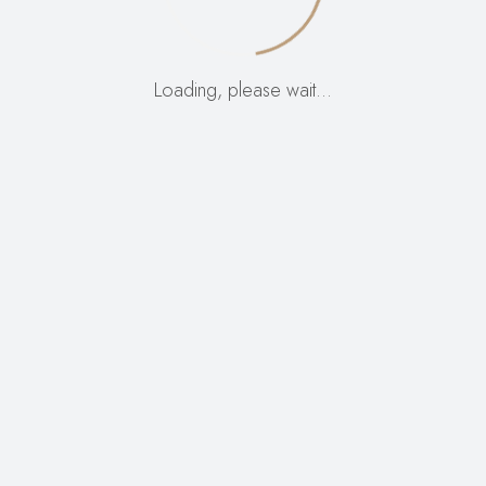
nečem neverjetnem
Loading, please wait…
– preverite kmalu!