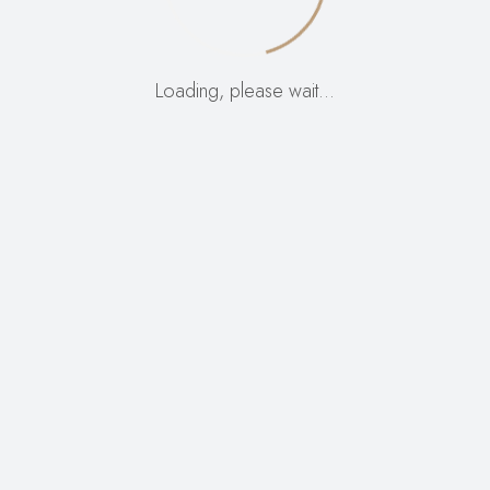
nečem neverjetnem
Loading, please wait…
– preverite kmalu!