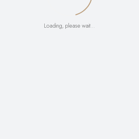
nečem neverjetnem
Loading, please wait…
– preverite kmalu!